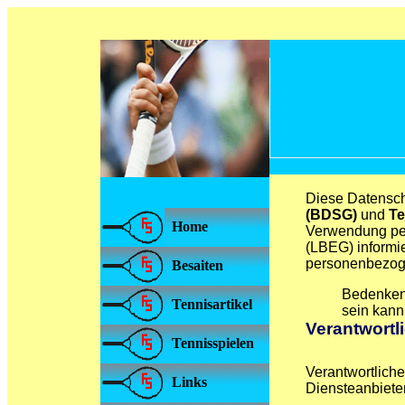
Diese Datensch
(BDSG)
und
Te
Home
Verwendung pe
(LBEG) informi
personenbezoge
Besaiten
Bedenken 
Tennisartikel
sein kann.
Verantwortl
Tennisspielen
Verantwortliche
Links
Diensteanbiete