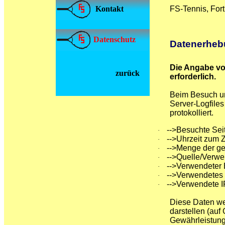
FS-Tennis, For
Kontakt
Datenschutz
Datenerheb
Die Angabe vo
zurück
erforderlich.
Beim Besuch un
Server-Logfiles
protokolliert.
-->Besuchte Sei
·
-->Uhrzeit zum Z
·
-->Menge der ge
·
-->Quelle/Verwe
·
-->Verwendeter
·
-->Verwendetes
·
-->Verwendete 
·
Diese Daten we
darstellen (auf
Gewährleistung 