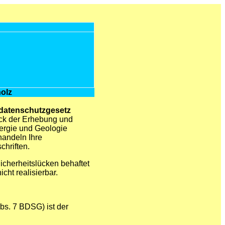
olz
atenschutzgesetz
ck der Erhebung und
ergie und Geologie
handeln Ihre
hriften.
icherheitslücken behaftet
cht realisierbar.
Abs. 7 BDSG) ist der