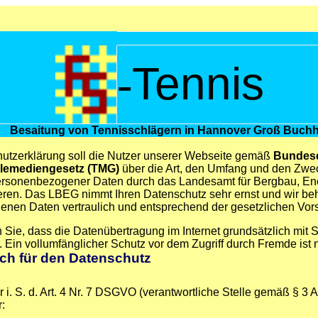
Tennis
-
Besaitung von Tennisschlägern in Hannover
Groß Buchh
utzerklärung soll die Nutzer unserer Webseite gemäß
Bundesd
lemediengesetz (TMG)
über die Art, den Umfang und den Zwe
rsonenbezogener Daten durch das Landesamt für Bergbau, En
eren. Das LBEG nimmt Ihren Datenschutz sehr ernst und wir be
nen Daten vertraulich und entsprechend der gesetzlichen Vorsc
Sie, dass die Datenübertragung im Internet grundsätzlich mit S
 Ein vollumfänglicher Schutz vor dem Zugriff durch Fremde ist ni
ich für den Datenschutz
r i. S. d. Art. 4 Nr. 7 DSGVO (verantwortliche Stelle gemäß § 3 
r
: